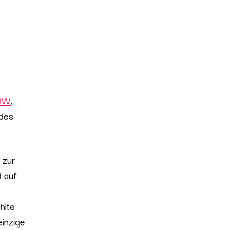
NRW
,
 des
 zur
 auf
hlte
einzige