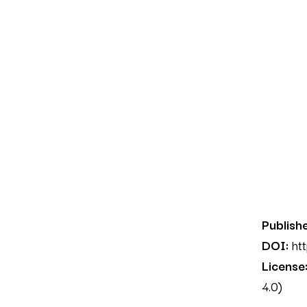
Publish
DOI:
ht
License
4.0)