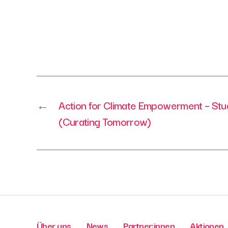
←
Action for Climate Empowerment – St
(Curating Tomorrow)
Über uns
News
Partner:innen
Aktionen