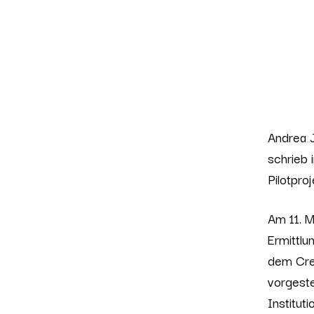
Andrea J
schrieb 
Pilotpro
Am 11. M
Ermittlu
dem Crea
vorgeste
Institut