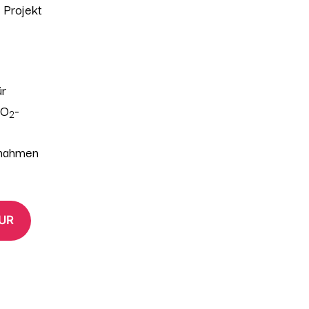
 Projekt
ür
CO
-
2
aßnahmen
UR