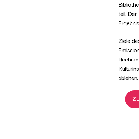
Biblioth
teil. De
Ergebnis
Ziele de
Emission
Rechners
Kulturin
ableiten.
Z