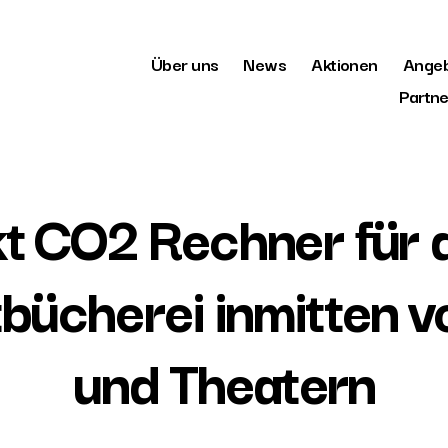
Über uns
News
Aktionen
Ange
Partne
kt CO2 Rechner für d
tbücherei inmitten 
und Theatern