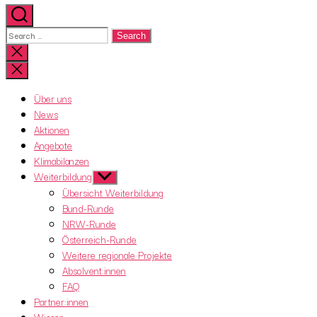
Search
for:
Close
search
Über uns
News
Aktionen
Angebote
Klimabilanzen
Weiterbildung
Show
sub
Übersicht Weiterbildung
menu
Bund-Runde
NRW-Runde
Österreich-Runde
Weitere regionale Projekte
Absolvent:innen
FAQ
Partner:innen