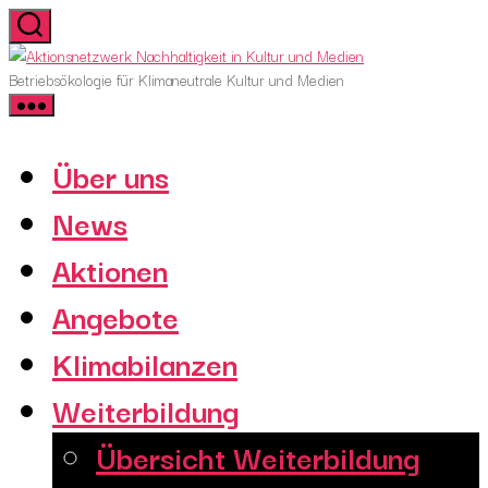
Skip
to
Aktionsnetzwerk
the
Nachhaltigkeit
Betriebsökologie für Klimaneutrale Kultur und Medien
content
in
Kultur
und
Über uns
Medien
News
Aktionen
Angebote
Klimabilanzen
Weiterbildung
Übersicht Weiterbildung