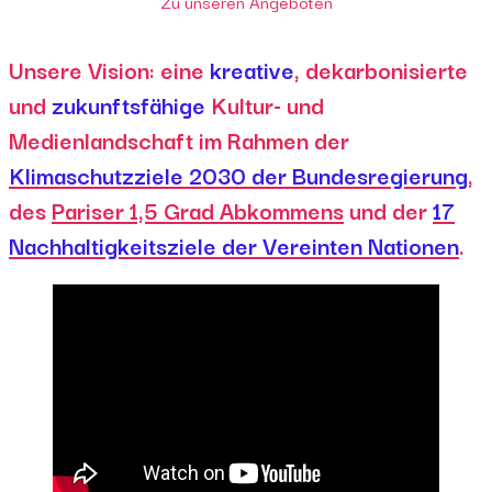
Zu unseren Angeboten
Unsere Vision: eine
kreative
, dekarbonisierte
und
zukunftsfähige
Kultur- und
Medienlandschaft im Rahmen der
Klimaschutzziele 2030 der Bundesregierung
,
des
Pariser 1,5 Grad Abkommens
und der
17
Nachhaltigkeitsziele der Vereinten Nationen
.