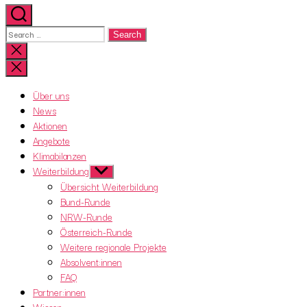
Search
for:
Close
search
Über uns
News
Aktionen
Angebote
Klimabilanzen
Weiterbildung
Show
sub
Übersicht Weiterbildung
menu
Bund-Runde
NRW-Runde
Österreich-Runde
Weitere regionale Projekte
Absolvent:innen
FAQ
Partner:innen