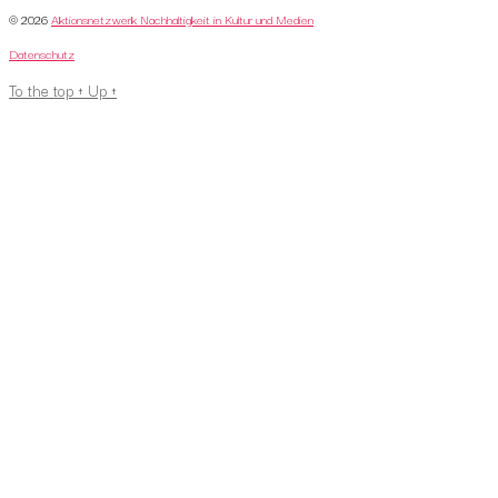
© 2026
Aktionsnetzwerk Nachhaltigkeit in Kultur und Medien
Datenschutz
To the top
↑
Up
↑