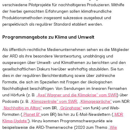
verschiedene Pilotprojekte für nachhaltigeres Produzieren. Mithilfe
der hierbei gemachten Erfahrungen sollen klimafreundliche
Produktionsmethoden insgesamt sukzessive ausgebaut und
perspektivisch als regulärer Standard etabliert werden.
Programmangebote zu Klima und Umwelt
Als öffentlich-rechtliche Medienunternehmen sehen es die Mitglieder
der ARD als ihre besondere Verantwortung, unabhängig und
ausgewogen über Umwelt- und Klimathemen zu berichten und den
gesellschaftlichen Diskurs hierüber wahrhaftig abzubilden. Sie tun
dies in der regulären Berichterstattung sowie über zahlreiche
Formate, die sich im Speziellen mit Fragen der ökologischen
Nachhaltigkeit beschäftigen: Von Sendungen im linearen Fernsehen
und Hörfunk (z. B.
„Axel Wagner und die Klimakrise“ vom SWR
) über
Podcasts (z. B.
„Klimazentrale“ vom SWR
,
„Klimagespräche“
vom NDR
„Nachhaltig im Alltag“
vom BR,
„Grünphase“
von funk) und Web-
Formaten (
„Planet B“
vom BR) bis hin zu E-Mail-Newslettern (
„MDR
Klima-Update“
). Hinzu kommen Programmschwerpunkte wie
beispielsweise die ARD-Themenwoche (2020 zum Thema
„Wie