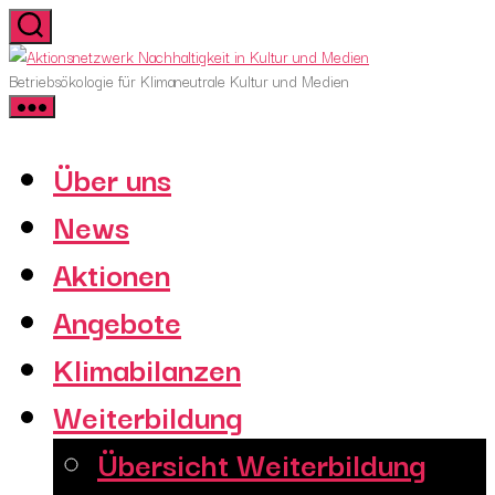
Skip
to
Aktionsnetzwerk
the
Nachhaltigkeit
Betriebsökologie für Klimaneutrale Kultur und Medien
content
in
Kultur
und
Über uns
Medien
News
Aktionen
Angebote
Klimabilanzen
Weiterbildung
Übersicht Weiterbildung