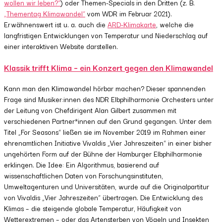
wollen wir leben?“
) oder Themen-Specials in den Dritten (z. B.
„Thementag Klimawandel“
vom WDR im Februar 2021).
Erwähnenswert ist u. a. auch die
ARD-Klimakarte
, welche die
langfristigen Entwicklungen von Temperatur und Niederschlag auf
einer interaktiven Website darstellen.
Klassik trifft Klima – ein Konzert gegen den Klimawandel
Kann man den Klimawandel hörbar machen? Dieser spannenden
Frage sind Musiker:innen des NDR Elbphilharmonie Orchesters unter
der Leitung von Chefdirigent Alan Gilbert zusammen mit
verschiedenen Partner*innen auf den Grund gegangen. Unter dem
Titel „For Seasons“ ließen sie im November 2019 im Rahmen einer
ehrenamtlichen Initiative Vivaldis „Vier Jahreszeiten“ in einer bisher
ungehörten Form auf der Bühne der Hamburger Elbphilharmonie
erklingen. Die Idee: Ein Algorithmus, basierend auf
wissenschaftlichen Daten von Forschungsinstituten,
Umweltagenturen und Universitäten, wurde auf die Originalpartitur
von Vivaldis „Vier Jahreszeiten“ übertragen. Die Entwicklung des
Klimas – die steigende globale Temperatur, Häufigkeit von
Wetterextremen – oder das Artensterben von Vögeln und Insekten