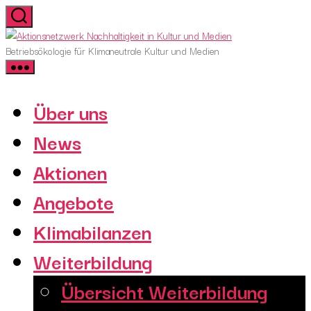
Skip
to
Aktionsnetzwerk
the
Nachhaltigkeit
Betriebsökologie für Klimaneutrale Kultur und Medien
content
in
Kultur
und
Über uns
Medien
News
Aktionen
Angebote
Klimabilanzen
Weiterbildung
Übersicht Weiterbildung