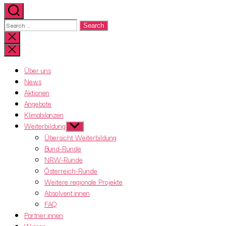
Search
for:
Close
search
Über uns
News
Aktionen
Angebote
Klimabilanzen
Weiterbildung
Show
sub
Übersicht Weiterbildung
menu
Bund-Runde
NRW-Runde
Österreich-Runde
Weitere regionale Projekte
Absolvent:innen
FAQ
Partner:innen