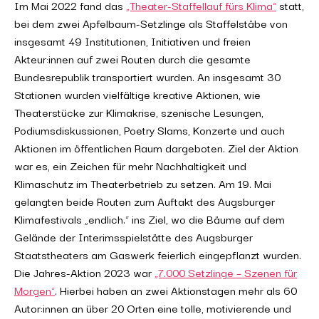
Im Mai 2022 fand das
„Theater-Staffellauf fürs Klima“
statt,
bei dem zwei Apfelbaum-Setzlinge als Staffelstäbe von
insgesamt 49 Institutionen, Initiativen und freien
Akteur:innen auf zwei Routen durch die gesamte
Bundesrepublik transportiert wurden. An insgesamt 30
Stationen wurden vielfältige kreative Aktionen, wie
Theaterstücke zur Klimakrise, szenische Lesungen,
Podiumsdiskussionen, Poetry Slams, Konzerte und auch
Aktionen im öffentlichen Raum dargeboten. Ziel der Aktion
war es, ein Zeichen für mehr Nachhaltigkeit und
Klimaschutz im Theaterbetrieb zu setzen. Am 19. Mai
gelangten beide Routen zum Auftakt des Augsburger
Klimafestivals „endlich.“ ins Ziel, wo die Bäume auf dem
Gelände der Interimsspielstätte des Augsburger
Staatstheaters am Gaswerk feierlich eingepflanzt wurden.
Die Jahres-Aktion 2023 war
„7.000 Setzlinge – Szenen für
Morgen“
. Hierbei haben an zwei Aktionstagen mehr als 60
Autor:innen an über 20 Orten eine tolle, motivierende und