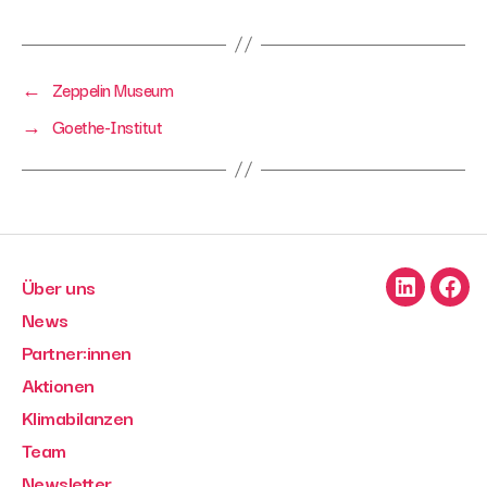
←
Zeppelin Museum
→
Goethe-Institut
Über uns
LinkedIn
Face
News
Partner:innen
Aktionen
Klimabilanzen
Team
Newsletter