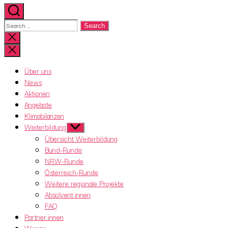
Search
for:
Close
search
Über uns
News
Aktionen
Angebote
Klimabilanzen
Weiterbildung
Show
sub
Übersicht Weiterbildung
menu
Bund-Runde
NRW-Runde
Österreich-Runde
Weitere regionale Projekte
Absolvent:innen
FAQ
Partner:innen