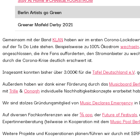
Berlin Artists go Green
Greener Maifeld Derby 2021
Gemeinsam mit der Band
KLAN
haben wir im ersten Corona-Lockdown d
auf der To Do Liste stehen. Beispielsweise zu 100% Ökostrom
wechseln
angeschlossen, die ihre Fans aufforderten, den Stromanbieter zu wech
durch die Corona-Krise deutlich erschwert ist.
Insgesamt konnten bisher über 3.000€ für die
Tafel Deutschland e.V
. 
Außerdem haben wir dank einer Förderung durch das
Musicboard Berl
mit
Trille
&
Oonagh
individuelle Nachhaltigkeitskonzepte erarbeitet ha
Wir sind stolzes Gründungsmitglied von
Music Declares Emergency
in 
Auf diversen Fachkonferenzen wie der
℅ pop
, der
Future of Festivals
,
Expertinnenberatung (teilweise in Kooperation mit dem
Music Pool Berl
Weitere Projekte und Kooperationen planen/führen wir durch mit SIR