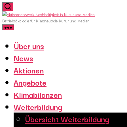
Skip
to
Aktionsnetzwerk
the
Nachhaltigkeit
Betriebsökologie für Klimaneutrale Kultur und Medien
content
in
Kultur
und
Über uns
Medien
News
Aktionen
Angebote
Klimabilanzen
Weiterbildung
Übersicht Weiterbildung