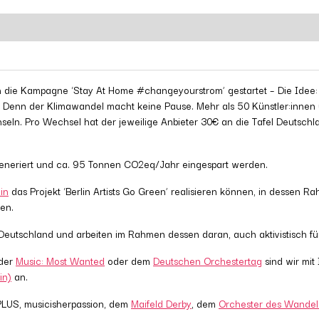
ie Kampagne ‘Stay At Home #changeyourstrom’ gestartet – Die Idee: Je
. Denn der Klimawandel macht keine Pause. Mehr als 50 Künstler:innen u
seln. Pro Wechsel hat der jeweilige Anbieter 30€ an die Tafel Deutsch
generiert und ca. 95 Tonnen CO2eq/Jahr eingespart werden.
in
das Projekt ‘Berlin Artists Go Green’ realisieren können, in dessen 
ben.
Deutschland und arbeiten im Rahmen dessen daran, auch aktivistisch für
 der
Music: Most Wanted
oder dem
Deutschen Orchestertag
sind wir mit
in)
an.
PLUS, musicisherpassion, dem
Maifeld Derby
, dem
Orchester des Wandel