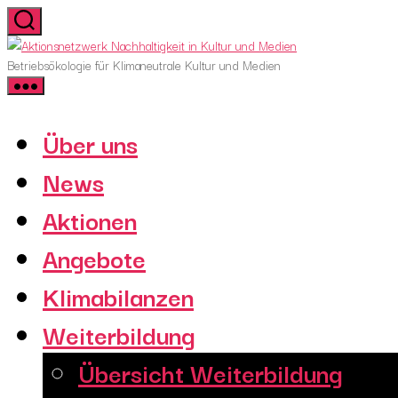
Skip
to
Aktionsnetzwerk
the
Nachhaltigkeit
Betriebsökologie für Klimaneutrale Kultur und Medien
content
in
Kultur
und
Über uns
Medien
News
Aktionen
Angebote
Klimabilanzen
Weiterbildung
Übersicht Weiterbildung