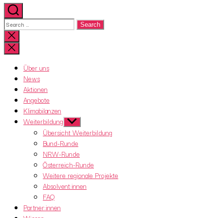
Search
for:
Close
search
Über uns
News
Aktionen
Angebote
Klimabilanzen
Weiterbildung
Show
sub
Übersicht Weiterbildung
menu
Bund-Runde
NRW-Runde
Österreich-Runde
Weitere regionale Projekte
Absolvent:innen
FAQ
Partner:innen