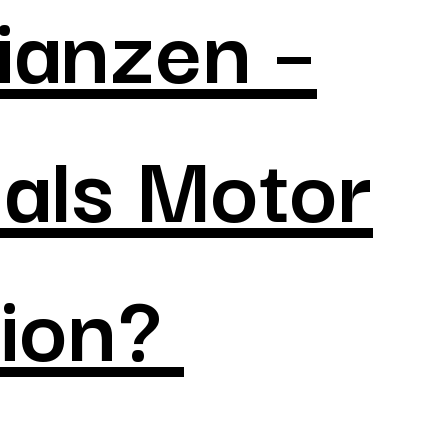
ianzen –
 als Motor
tion?