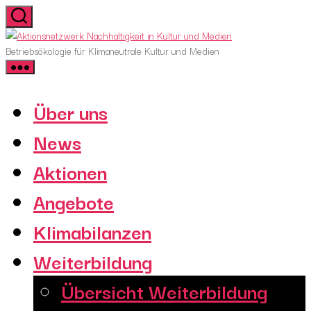
Skip
to
Aktionsnetzwerk
the
Nachhaltigkeit
Betriebsökologie für Klimaneutrale Kultur und Medien
content
in
Kultur
und
Über uns
Medien
News
Aktionen
Angebote
Klimabilanzen
Weiterbildung
Übersicht Weiterbildung