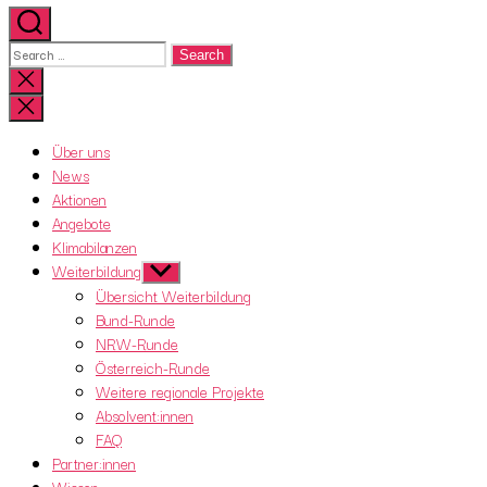
Search
for:
Close
search
Über uns
News
Aktionen
Angebote
Klimabilanzen
Weiterbildung
Show
sub
Übersicht Weiterbildung
menu
Bund-Runde
NRW-Runde
Österreich-Runde
Weitere regionale Projekte
Absolvent:innen
FAQ
Partner:innen