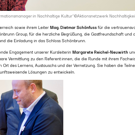
formationsmanager:in Nachhaltige Kultur“©Aktionsnetzwerk Nachhaltigkei
terreich sowie ihrem Leiter
Mag. Dietmar Schönfuss
für die vertrauensv
nbrunn Group, für die herzliche Begrüßung, die Gastfreundschaft und di
 und die Einladung in das Schloss Schönbrunn.
ende Engagement unserer Kursleiterin
Margarete Reichel-Neuwirth
und
are Vermittlung zu den Referent:innen, die die Runde mit ihrem Fachwis
en Ort des Lernens, Austauschs und der Vernetzung. Sie haben die Teiln
kunftsweisende Lösungen zu entwickeln.