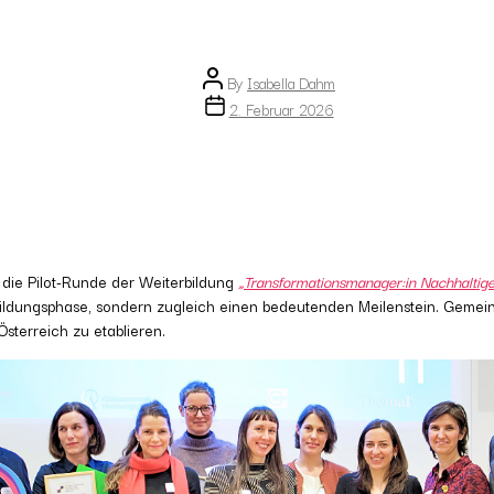
Post
By
Isabella Dahm
author
Post
2. Februar 2026
date
d die Pilot-Runde der Weiterbildung
„Transformationsmanager:in Nachhaltige
rbildungsphase, sondern zugleich einen bedeutenden Meilenstein. Gemei
sterreich zu etablieren.