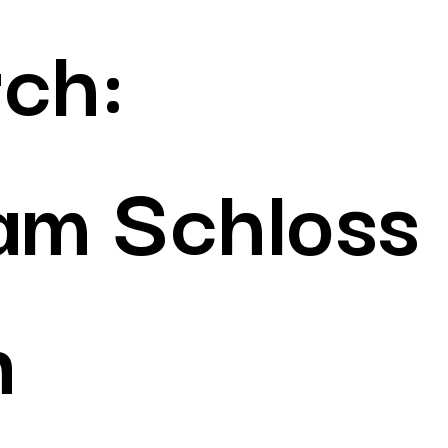
rch:
 am Schloss
n