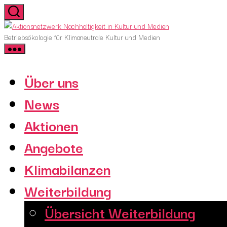
Skip
to
Aktionsnetzwerk
the
Nachhaltigkeit
Betriebsökologie für Klimaneutrale Kultur und Medien
content
in
Kultur
und
Über uns
Medien
News
Aktionen
Angebote
Klimabilanzen
Weiterbildung
Übersicht Weiterbildung