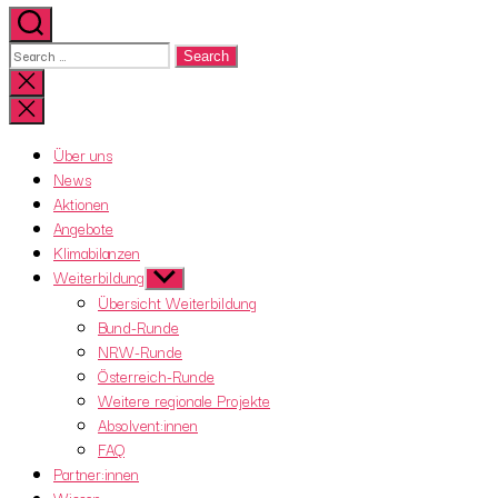
Search
for:
Close
search
Über uns
News
Aktionen
Angebote
Klimabilanzen
Weiterbildung
Show
sub
Übersicht Weiterbildung
menu
Bund-Runde
NRW-Runde
Österreich-Runde
Weitere regionale Projekte
Absolvent:innen
FAQ
Partner:innen