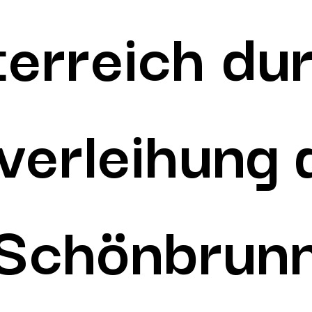
erreich du
sverleihung
Schönbrun