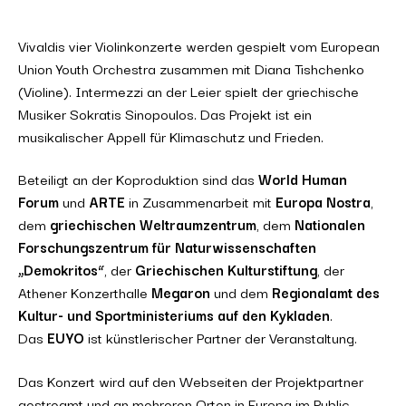
Vivaldis vier Violinkonzerte werden gespielt vom European
Union Youth Orchestra zusammen mit Diana Tishchenko
(Violine). Intermezzi an der Leier spielt der griechische
Musiker Sokratis Sinopoulos. Das Projekt ist ein
musikalischer Appell für Klimaschutz und Frieden.
Beteiligt an der Koproduktion sind das
World Human
Forum
und
ARTE
in Zusammenarbeit mit
Europa Nostra
,
dem
griechischen Weltraumzentrum
, dem
Nationalen
Forschungszentrum für Naturwissenschaften
„Demokritos“
, der
Griechischen Kulturstiftung
, der
Athener Konzerthalle
Megaron
und dem
Regionalamt des
Kultur- und Sportministeriums auf den Kykladen
.
Das
EUYO
ist künstlerischer Partner der Veranstaltung.
Das Konzert wird auf den Webseiten der Projektpartner
gestreamt und an mehreren Orten in Europa im Public