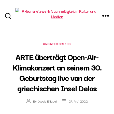
Aktionsnetzwerk
Nachhaltigkeit
in
Kultur
Categories
UNCATEGORIZED
und
ARTE überträgt Open-Air-
Medien
Klimakonzert an seinem 30.
Geburtstag live von der
griechischen Insel Delos
By
Jacob Bilabel
27. Mai 2022
Post
Post
author
date