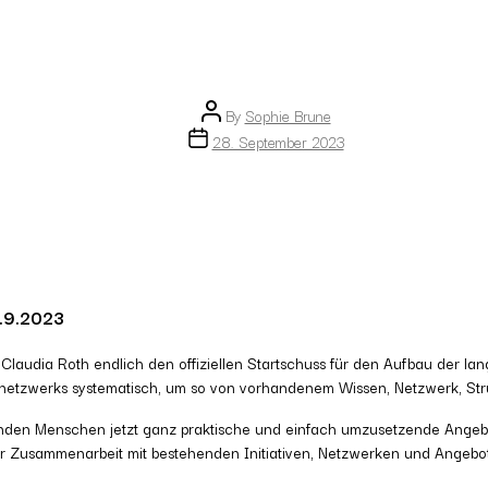
Post
By
Sophie Brune
author
Post
28. September 2023
date
9.9.2023
Claudia Roth endlich den offiziellen Startschuss für den Aufbau der la
snetzwerks systematisch, um so von vorhandenem Wissen, Netzwerk, Struk
erenden Menschen jetzt ganz praktische und einfach umzusetzende Ange
r Zusammenarbeit mit bestehenden Initiativen, Netzwerken und Angebot