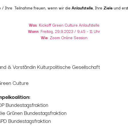
ne / Ihre Teilnahme freuen, wenn wir die
Anlaufstelle
, Ihre
Ziele
und ers
Was
: Kickoff Green Culture Anlaufstelle
Wann
: Freitag, 29.9.2023 / 9.45 – 11 Uhr
Wie
: Zoom Online Session
nd & Vorständin Kulturpolitische Gesellschaft
t
 Green Culture
pelkoalition:
FDP Bundestagsfraktion
 Die Grünen Bundestagsfraktion
r SPD Bundestagsfraktion