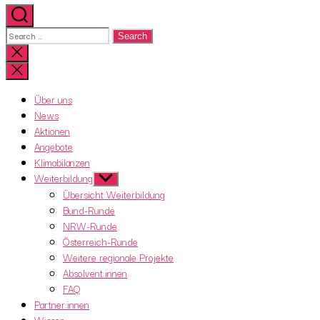
Search
for:
Close
search
Über uns
News
Aktionen
Angebote
Klimabilanzen
Weiterbildung
Show
sub
Übersicht Weiterbildung
menu
Bund-Runde
NRW-Runde
Österreich-Runde
Weitere regionale Projekte
Absolvent:innen
FAQ
Partner:innen