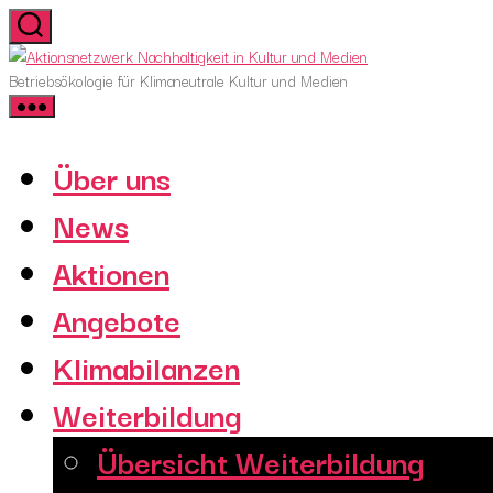
Skip
to
Aktionsnetzwerk
the
Nachhaltigkeit
Betriebsökologie für Klimaneutrale Kultur und Medien
content
in
Kultur
und
Über uns
Medien
News
Aktionen
Angebote
Klimabilanzen
Weiterbildung
Übersicht Weiterbildung