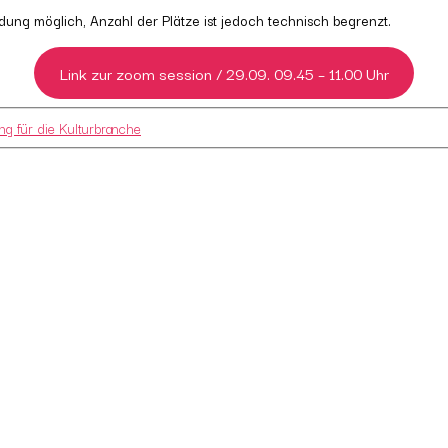
ldung möglich, Anzahl der Plätze ist jedoch technisch begrenzt.
Link zur zoom session / 29.09. 09.45 – 11.00 Uhr
ng für die Kulturbranche