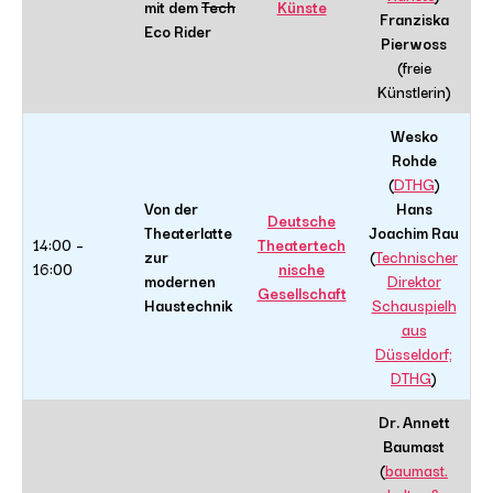
mit dem
Tech
Künste
Franziska
Eco Rider
Pierwoss
(freie
Künstlerin)
Wesko
Rohde
(
DTHG
)
Von der
Hans
Deutsche
Theaterlatte
Joachim Rau
14:00 –
Theatertech
zur
(
Technischer
16:00
nische
modernen
Direktor
Gesellschaft
Haustechnik
Schauspielh
aus
Düsseldorf;
DTHG
)
Dr. Annett
Baumast
(
baumast.