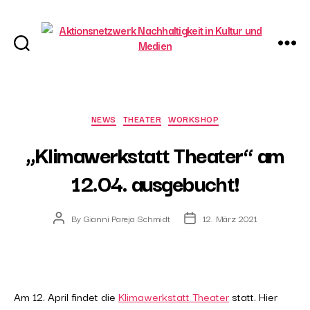
Aktionsnetzwerk
Nachhaltigkeit
in
Kultur
Categories
NEWS
THEATER
WORKSHOP
und
„Klimawerkstatt Theater“ am
Medien
12.04. ausgebucht!
By
Gianni Pareja Schmidt
12. März 2021
Post
Post
author
date
Am 12. April findet die
Klimawerkstatt Theater
statt. Hier