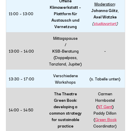
Offene
Moderation
:
Klimawerkstatt –
Johanna Götz
,
11:00 – 13:00
Plattform für
Axel Watzke
Austausch und
(
studiovortort
)
Vernetzung
Mittagspause
/
13:00 – 14:00
KSB-Beratung
~
(Doppelpass,
Tanzland, Jupiter)
Verschiedene
13:30 – 17:00
(s. Tabelle unten)
Workshops
The Theatre
Carmen
Green Book:
Hornbostel
developing a
(
NT Gent
)
14:00 – 14:50
common strategy
Paddy Dillon
for sustainable
(
Green Book
practice
Coordinator)