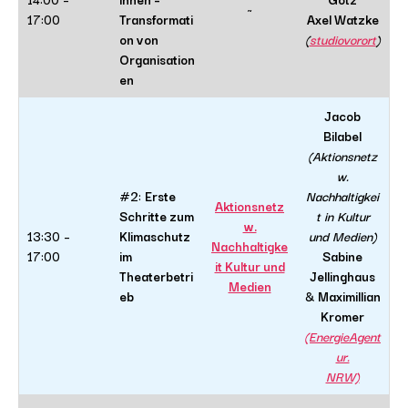
~
17:00
Transformati
Axel Watzke
on von
(
studiovorort
)
Organisation
en
Jacob
Bilabel
(Aktionsnetz
w.
#2:
Erste
Nachhaltigkei
Aktionsnetz
Schritte zum
t in Kultur
w.
13:30 –
Klimaschutz
und Medien)
Nachhaltigke
17:00
im
Sabine
it Kultur und
Theaterbetri
Jellinghaus
Medien
eb
&
Maximillian
Kromer
(EnergieAgent
ur.
NRW)