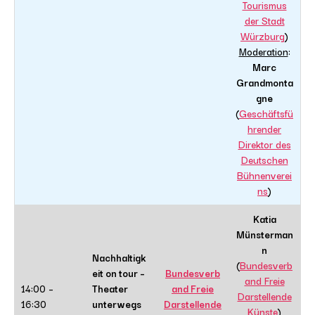
Tourismus
der Stadt
Würzburg
)
Moderation
:
Marc
Grandmonta
gne
(
Geschäftsfü
hrender
Direktor des
Deutschen
Bühnenverei
ns
)
Katia
Münsterman
n
Nachhaltigk
(
Bundesverb
eit on tour –
Bundesverb
and Freie
14:00 –
Theater
and Freie
Darstellende
16:30
unterwegs
Darstellende
Künste
)