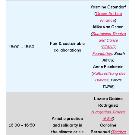
Yasmine Ostendorf
(
Green Art Lab
Alliance
)
Mike van Graan
(
Sustaining Theatre
and Dance
Fair & sustainable
15:00 – 15:50
(STAND)
collaborations
Foundation
, South
Africa)
Anne Fleckstein
(
Kulturstiftung des
Bundes
, Fonds
TURN)
Lázaro Gabino
Rodríguez
(
Largatijas Tiradas
Artistic practice
al Sol
)
16:00 – 16:50
and solidarity in
Caroline
the climate crisis
Berneaud
(
Théâtre