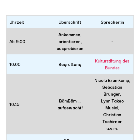
Uhrzeit
Überschrift
Sprecher:in
Ankommen,
Ab 9:00
orientieren,
~
ausprobieren
Kulturstiftung des
10:00
Begrüßung
Bundes
Nicola Bramkamp
,
Sebastian
Brünger
,
BämBäm …
Lynn Takeo
10:15
aufgewacht!
Musiol
,
Christian
Tschirner
u.v.m.