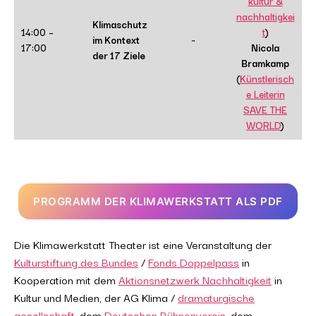
kultur &
nachhaltigkei
Klimaschutz
14:00 –
t
)
im Kontext
~
17:00
Nicola
der 17 Ziele
Bramkamp
(
Künstlerisch
e Leiterin
SAVE THE
WORLD
)
PROGRAMM DER KLIMAWERKSTATT ALS PDF
Die Klimawerkstatt Theater ist eine Veranstaltung der
Kulturstiftung des Bundes
/
Fonds Doppelpass
in
Kooperation mit dem
Aktionsnetzwerk Nachhaltigkeit
in
Kultur und Medien, der AG Klima /
dramaturgische
gesellschaft
, dem
Deutschen Bühnenverein
, dem