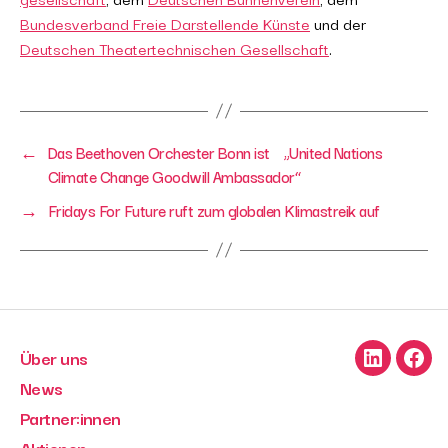
Bundesverband Freie Darstellende Künste
und der
Deutschen Theatertechnischen Gesellschaft
.
←
Das Beethoven Orchester Bonn ist „United Nations
Climate Change Goodwill Ambassador“
→
Fridays For Future ruft zum globalen Klimastreik auf
Über uns
LinkedIn
Face
News
Partner:innen
Aktionen