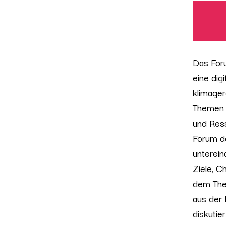
Das For
eine dig
klimager
Themen 
und Ress
Forum de
unterein
Ziele, C
dem The
aus der 
diskutie