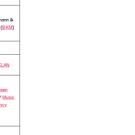
imann &
 (
BKM
)
KLAN
een
/
Music
ncy