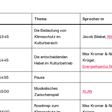
Thema
Sprecher:in
Die Bedeutung von
13:45
Klimaschutz im
Jacob Bilabel,
A
Kulturbereich
Max Kromer & Ni
Die entscheidenden
14:45
Krüger,
Hebel im Kulturbetrieb
E
nergieAgentur.
14:55
Pause
Musikalisches
 15:00
KLAN
Zwischenspiel
Roadmap zum
Max Kromer & Ni
 16:00
Klimaschutz im
Krüger,