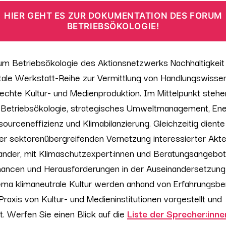
HIER GEHT ES ZUR DOKUMENTATION DES FORUM
BETRIEBSÖKOLOGIE!
um Betriebsökologie des Aktionsnetzwerks Nachhaltigkeit
itale Werkstatt-Reihe zur Vermittlung von Handlungswisse
echte Kultur- und Medienproduktion. Im Mittelpunkt stehe
Betriebsökologie, strategisches Umweltmanagement, Ene
ourceneffizienz und Klimabilanzierung. Gleichzeitig diente
r sektorenübergreifenden Vernetzung interessierter Akte
ander, mit Klimaschutzexpert:innen und Beratungsangebo
hancen und Herausforderungen in der Auseinandersetzung
ma klimaneutrale Kultur werden anhand von Erfahrungsbe
Praxis von Kultur- und Medieninstitutionen vorgestellt und
rt. Werfen Sie einen Blick auf die
Liste der Sprecher:inne