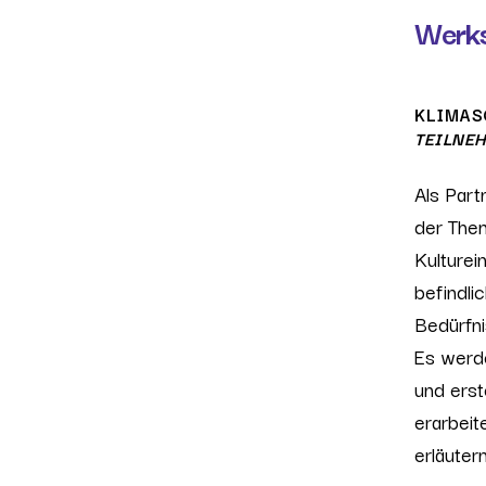
Werks
KLIMAS
TEILNE
Als Part
der The
Kulturei
befindli
Bedürfni
Es werde
und ers
erarbeit
erläutern