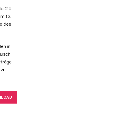
ls 2,5
um 12.
pe des
en in
ausch
rträge
 zu
NLOAD