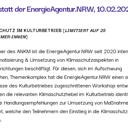
tatt der EnergieAgentur.NRW
,
10.02.20
CHUTZ IM KULTURBETRIEB
(
LIMITIERT AUF 25
HMER:INNEN
)
ner des ANKM ist die EnergieAgentur.NRW seit 2020 inten
matisierung & Umsetzung von Klimaschutzaspekten in
nrichtungen beschäftigt. Für diesen, sich im Aufschwung
chen, Themenkomplex hat die EnergieAgentur.NRW einen a
sse des Kulturbetriebes zugeschnittenen Workshop entwi
n die relevanten Klimaschutzhebel im Kulturbetrieb identif
te Handlungsempfehlungen zur Umsetzung von Maßnahm
et, welche den Teilnehmern den Einstieg in die Klimaschutz
.