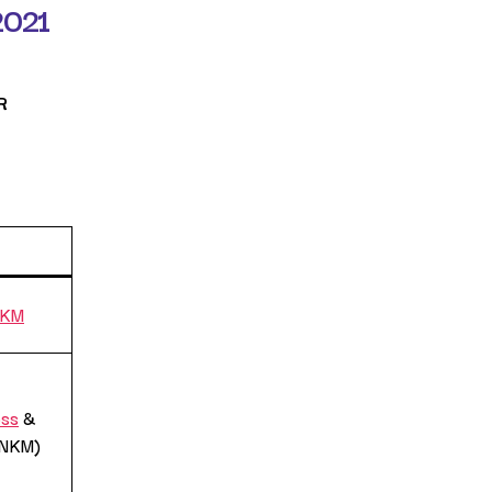
2021
R
NKM
oss
&
(ANKM)