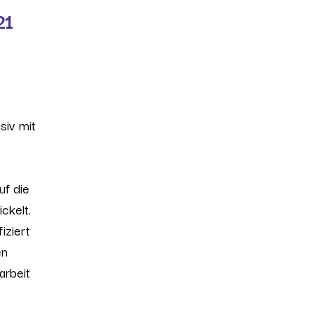
21
siv mit
uf die
ckelt.
iziert
en
arbeit