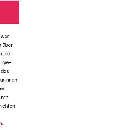
 war
n über
n die
rgie-
 das
ur:innen
ten.
 mit
richten
n
.