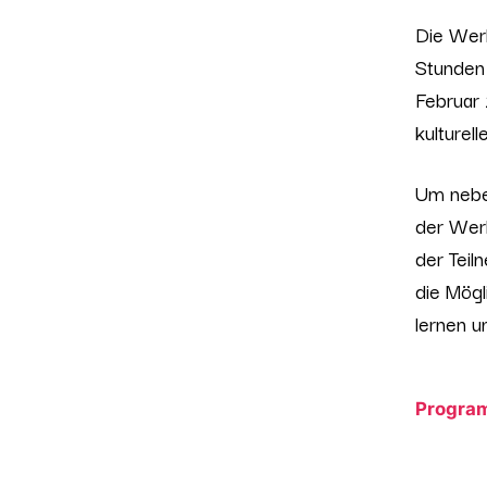
Die Werk
Stunden 
Februar 
kulturel
Um neben
der Wer
der Teil
die Mögl
lernen u
Program