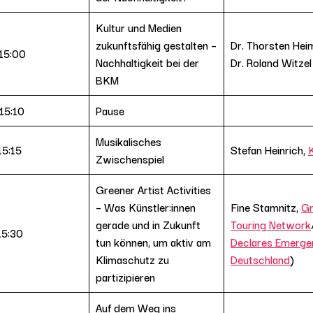
Kultur und Medien
zukunftsfähig gestalten –
Dr. Thorsten He
 15:00
Nachhaltigkeit bei der
Dr. Roland Witzel
BKM
15:10
Pause
Musikalisches
15:15
Stefan Heinrich,
Zwischenspiel
Greener Artist Activities
– Was Künstler:innen
Fine Stamnitz,
Gr
gerade und in Zukunft
Touring Network
15:30
tun können, um aktiv am
Declares Emerge
Klimaschutz zu
Deutschland
)
partizipieren
Auf dem Weg ins