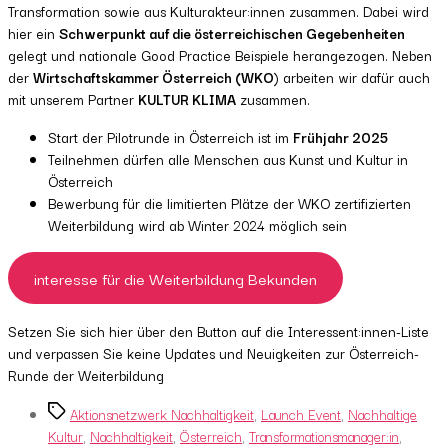
Transformation sowie aus Kulturakteur:innen zusammen. Dabei wird
hier ein
Schwerpunkt auf die österreichischen Gegebenheiten
gelegt und nationale Good Practice Beispiele herangezogen. Neben
der
Wirtschaftskammer Österreich (WKO
) arbeiten wir dafür auch
mit unserem Partner
KULTUR KLIMA
zusammen.
Start der Pilotrunde in Österreich ist im
Frühjahr 2025
Teilnehmen dürfen alle Menschen aus Kunst und Kultur in
Österreich
Bewerbung für die limitierten Plätze der WKO zertifizierten
Weiterbildung wird ab Winter 2024 möglich sein
interesse für die Weiterbildung Bekunden
Setzen Sie sich hier über den Button auf die Interessent:innen-Liste
und verpassen Sie keine Updates und Neuigkeiten zur Österreich-
Runde der Weiterbildung
Tags
Aktionsnetzwerk Nachhaltigkeit
,
Launch Event
,
Nachhaltige
Kultur
,
Nachhaltigkeit
,
Österreich
,
Transformationsmanager:in
,