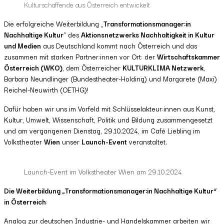
Kulturschaffende aus Österreich entwickelt
Die erfolgreiche Weiterbildung „
Transformationsmanager:in
Nachhaltige Kultur
“ des
Aktionsnetzwerks Nachhaltigkeit in Kultur
und Medien
aus Deutschland kommt nach Österreich und das
zusammen mit starken Partner:innen vor Ort: der
Wirtschaftskammer
Österreich (WKO)
, dem Österreicher
KULTURKLIMA Netzwerk
,
Barbara Neundlinger (Bundestheater-Holding) und Margarete (Maxi)
Reichel-Neuwirth (OETHG)!
Dafür haben wir uns im Vorfeld mit Schlüsselakteur:innen aus Kunst,
Kultur, Umwelt, Wissenschaft, Politik und Bildung zusammengesetzt
und am vergangenen Dienstag, 29.10.2024, im Café Liebling im
Volkstheater
Wien
unser
Launch-Event
veranstaltet.
Launch-Event im Volkstheater Wien am 29.10.2024
Die Weiterbildung „Transformationsmanager:in Nachhaltige Kultur“
in Österreich
:
Analog zur deutschen Industrie- und Handelskammer arbeiten wir