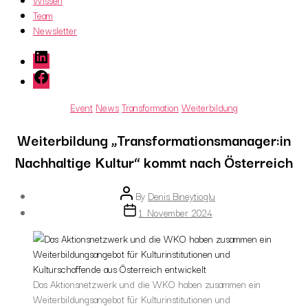
Wissen
Team
Newsletter
LinkedIn
Facebook
Categories
Event
News
Transformation
Weiterbildung
Weiterbildung „Transformationsmanager:in
Nachhaltige Kultur“ kommt nach Österreich
Post
By
Denis Bineytioglu
author
Post
1. November 2024
date
Das Aktionsnetzwerk und die WKO haben zusammen ein
Weiterbildungsangebot für Kulturinstitutionen und