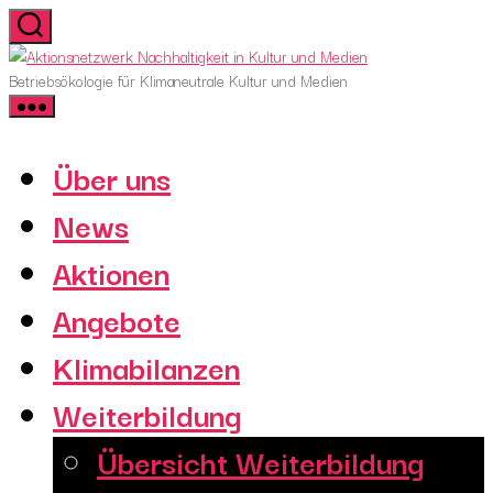
Skip
to
Aktionsnetzwerk
the
Nachhaltigkeit
Betriebsökologie für Klimaneutrale Kultur und Medien
content
in
Kultur
und
Über uns
Medien
News
Aktionen
Angebote
Klimabilanzen
Weiterbildung
Übersicht Weiterbildung