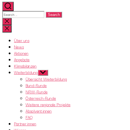
Search
for:
Close
search
Über uns
News
Aktionen
Angebote
Klimabilanzen
Weiterbildung
Show
sub
Übersicht Weiterbildung
menu
Bund-Runde
NRW-Runde
Österreich-Runde
Weitere regionale Projekte
Absolvent:innen
FAQ
Partner:innen