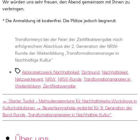
Wir würden uns sehr freuen, den Abend gemeinsam mit Ihnen zu
verbringen.
* Die Anmeldung ist kostenfrei. Die Plätze jedoch begrenzt.
Transformerys bei der Feier der Zertifikatsvergabe nach
erfolgreichem Abschluss der 2. Generation der NRW-
Runde der Weiterbildung „Transformationsmanager:in
Nachhaltige Kultur“
Tags
Aktionsnetzwerk Nachhaltigkeit
,
Dortmund
,
Nachhaltigkeit
,
Netzwerkevent
,
NRW
,
NRW-Runde
,
Transformationsmanager:in
,
Weiterbildung
,
Zertifikatsvergabe
←
Starter Toolkit – Methodensammlung für Nachhaltigkeits-Workshops in
Kulturinstitutionen
→
Bewerbungsphase gestartet für 8. Generation der
Bund-Runde „Transformationsmanager:in Nachhaltige Kultur“
Über uns