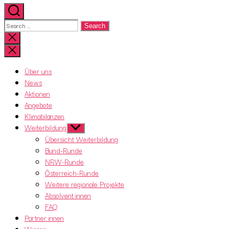
Search
for:
Close
search
Über uns
News
Aktionen
Angebote
Klimabilanzen
Weiterbildung
Show
sub
Übersicht Weiterbildung
menu
Bund-Runde
NRW-Runde
Österreich-Runde
Weitere regionale Projekte
Absolvent:innen
FAQ
Partner:innen