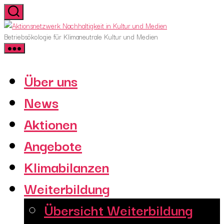
Skip
to
Aktionsnetzwerk
the
Nachhaltigkeit
Betriebsökologie für Klimaneutrale Kultur und Medien
content
in
Kultur
und
Über uns
Medien
News
Aktionen
Angebote
Klimabilanzen
Weiterbildung
Übersicht Weiterbildung