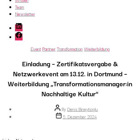
Wissen
Team
Newsletter
LinkedIn
Facebook
Categories
Event
Partner
Transformation
Weiterbildung
Einladung – Zertifikatsvergabe &
Netzwerkevent am 13.12. in Dortmund –
Weiterbildung „Transformationsmanager:in
Nachhaltige Kultur“
Post
By
Denis Bineytioglu
author
Post
5. Dezember 2024
date