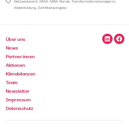
Netzwerkevent
,
NRW
,
NRW-Runde
,
Transformationsmanager:in
,
Tags
Weiterbildung
,
Zertifikatsvergabe
Über uns
LinkedIn
Face
News
Partner:innen
Aktionen
Klimabilanzen
Team
Newsletter
Impressum
Datenschutz