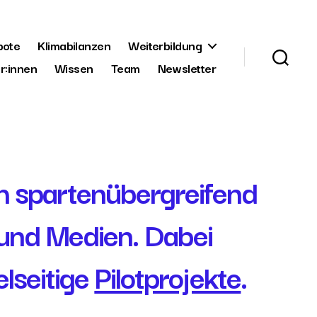
bote
Klimabilanzen
Weiterbildung
r:innen
Wissen
Team
Newsletter
h spartenübergreifend
 und Medien. Dabei
elseitige
Pilotprojekte
.