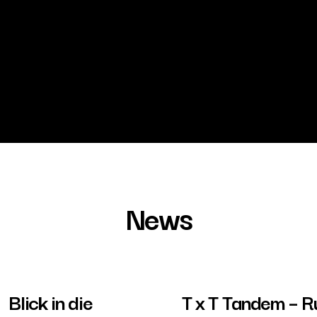
News
Blick in die
T x T Tandem – 