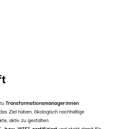
ft
 zu
Transformationsmanager:innen
das Ziel haben, ökologisch nachhaltige
kte, aktiv zu gestalten.
- bzw. WIFI-zertifiziert
und steht damit für